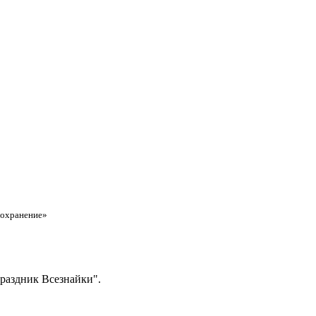
воохранение»
Праздник Всезнайки".